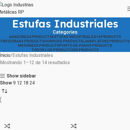
Estufas Industriales
Categories
ASADORES
4 PRODUCTS
ESTUFAS INDUSTRIALES
14 PRODUCTS
FREIDORAS
3 PRODUCTS
HORNOS
5 PRODUCTS
LAVAPLATOS
2 PRODUCTS
MESONES
3 PRODUCTS
PUNTO DE PAGO
0 PRODUCTS
TODOS LOS PRODUCTOS
0 PRODUCTS
Inicio
Estufas Industriales
Mostrando 1–12 de 14 resultados
Show sidebar
Show
9
12
18
24