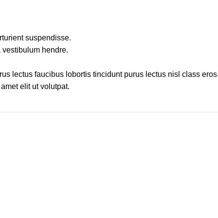
rturient suspendisse.
a vestibulum hendre.
s lectus faucibus lobortis tincidunt purus lectus nisl class ero
met elit ut volutpat.