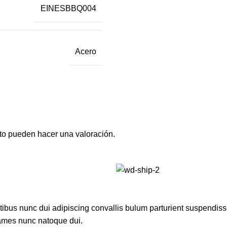
EINESBBQ004
Acero
to pueden hacer una valoración.
us nunc dui adipiscing convallis bulum parturient suspendisse p
fames nunc natoque dui.