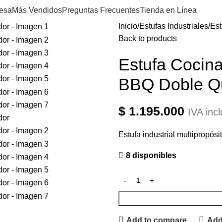
esa
Más Vendidos
Preguntas Frecuentes
Tienda en Línea
Inicio
Estufas Industriales
Est
Back to products
Estufa Cocina
BBQ Doble Q
$
1.195.000
IVA incl
Estufa industrial multipropósi
8 disponibles
Add to compare
Add 