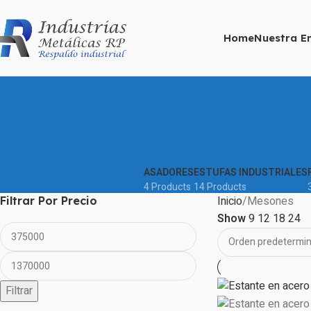
Home
Nuestra E
ASADORES
ESTUFAS INDUSTRIALES
4 Products
14 Products
Inicio
Mesones
Filtrar Por Precio
Show
9
12
18
24
Filtrar