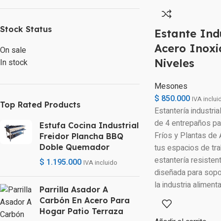
Stock Status
Estante Ind
Acero Inoxi
On sale
Niveles
In stock
Mesones
$
850.000
IVA inclui
Top Rated Products
Estantería industria
de 4 entrepaños pa
Estufa Cocina Industrial
Fríos y Plantas de 
Freidor Plancha BBQ
tus espacios de tra
Doble Quemador
estantería resistent
$
1.195.000
IVA incluido
diseñada para sopo
la industria alimenta
Parrilla Asador A
Carbón En Acero Para
Hogar Patio Terraza