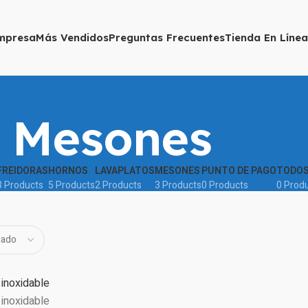
mpresa
Más Vendidos
Preguntas Frecuentes
Tienda En Línea
Mesones
FREIDORAS
HORNOS
LAVAPLATOS
MESONES
PUNTO DE PAGO
TODOS
3 Products
5 Products
2 Products
3 Products
0 Products
0 Prod