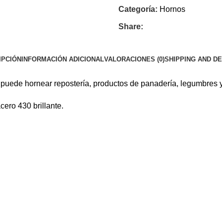
Categoría:
Hornos
Share:
IPCIÓN
INFORMACIÓN ADICIONAL
VALORACIONES (0)
SHIPPING AND D
, puede hornear repostería, productos de panadería, legumbres
ero 430 brillante.