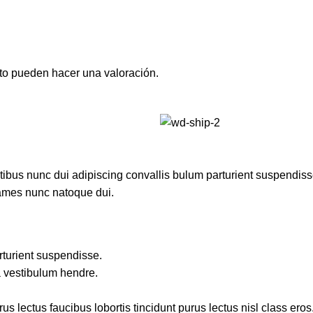
to pueden hacer una valoración.
us nunc dui adipiscing convallis bulum parturient suspendisse p
fames nunc natoque dui.
rturient suspendisse.
a vestibulum hendre.
s lectus faucibus lobortis tincidunt purus lectus nisl class ero