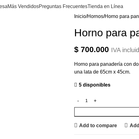
esa
Más Vendidos
Preguntas Frecuentes
Tienda en Línea
Inicio
Hornos
Horno para pan
Horno para p
$
700.000
IVA inclui
Horno para panadería con do
una lata de 65cm x 45cm.
5 disponibles
Add to compare
Add 